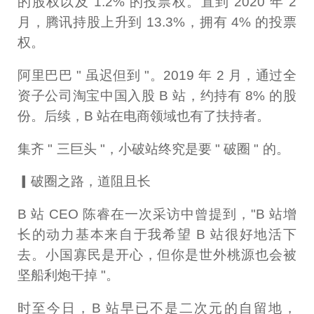
的股权以及 1.2% 的投票权。直到 2020 年 2
月，腾讯持股上升到 13.3%，拥有 4% 的投票
权。
阿里巴巴 " 虽迟但到 "。2019 年 2 月，通过全
资子公司淘宝中国入股 B 站，约持有 8% 的股
份。后续，B 站在电商领域也有了扶持者。
集齐 " 三巨头 "，小破站终究是要 " 破圈 " 的。
▎破圈之路，道阻且长
B 站 CEO 陈睿在一次采访中曾提到，"B 站增
长的动力基本来自于我希望 B 站很好地活下
去。小国寡民是开心，但你是世外桃源也会被
坚船利炮干掉 "。
时至今日，B 站早已不是二次元的自留地，