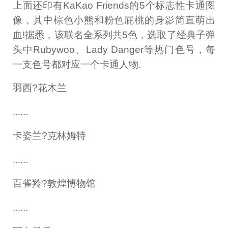
上面还印有KaKao Friends的5个标志性卡通图
像，其中棕色小熊和粉色屁桃的身影简直萌出
血!据悉，该联名全系列共5色，选取了经典子弹
头中Rubywoo、Lady Danger等热门色号，每
一支色号都对应一个卡通人物.
羽西?花木兰
......
卡姿兰?克林姆特
......
百雀羚?敦煌博物馆
......