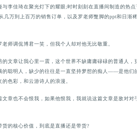
娅与李佳琦在聚光灯下的耀眼;时时刻刻在直播间制造的热点话
从几万到上百万的销售订单，以及罗老师蹩脚的ppt和日渐稀
罗老师调侃博君一笑，但我个人却对他无比敬重。
赔的文章让我心里一震，这个世界不缺庸庸碌碌的普通人，
满的聪明人，缺少的往往是一直坚持梦想的痴人——是他们
义的色彩，和云游诗人的浪漫。
篇文章也不会恨我，如果他恨我，我就说这篇文章是敌对对
。
带货的核心价值，到底是直播还是带货?