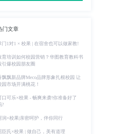
热门文章
掌门1对1 × 校果 | 在宿舍也可以做家教!
教育培训如何校园营销？华图教育教科书
般引爆校园朋友圈
香飘飘新品牌Meco品牌形象扎根校园 让
校园市场开满桃花！
可口可乐×校果 - 畅爽来袭!你准备好了
吗?
珂润×校果|亲密呵护，伴你同行
屈臣氏×校果 | 做自己，美有道理