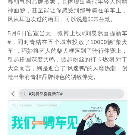
春朝气的品牌形象，且体现出当代年轻人的精
神面貌，甚至能让你感受到那种骑在单车上，
风从耳边吹过的画面，可以说是非常生动。
5月6日官宣当天，微博上线#刘昊然喜提新车
#，同时青桔在五个城市投放了10000辆“柴犬
车”，巧妙将艺人的柴犬梗落到了骑行伴宠上，
引起粉圈深度共鸣，掀起粉丝的打卡热潮;对于
大众而言，则是迎合了“风速鸭“的风靡热潮，创
造出带有青桔品牌特色的别致伴宠。