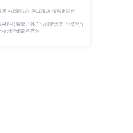
校果 ×我爱我家 |毕业租房,相寓更懂你
校果科技荣获户外广告创新大奖“金璧奖”|
让校园营销简单有效