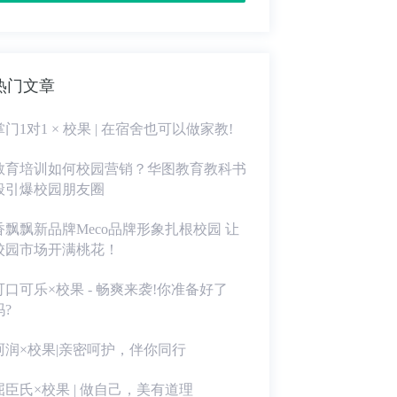
热门文章
掌门1对1 × 校果 | 在宿舍也可以做家教!
教育培训如何校园营销？华图教育教科书
般引爆校园朋友圈
香飘飘新品牌Meco品牌形象扎根校园 让
校园市场开满桃花！
可口可乐×校果 - 畅爽来袭!你准备好了
吗?
珂润×校果|亲密呵护，伴你同行
屈臣氏×校果 | 做自己，美有道理