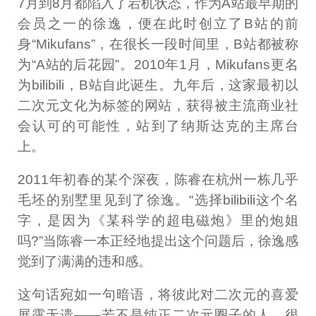
7月到8月都陷入了宕机状态，作为A站最早期的
会员之一的徐逸，便在此时创立了B站的前
身“Mikufans”，在很长一段时间里，B站都被称
为“A站的后花园”。2010年1月，Mikufans更名
为bilibili，B站自此诞生。九年后，这家最初以
二次元文化为标签的网站，获得被主流商业社
会认可的可能性，站到了纳斯达克的主席台
上。
2011年初春的某个深夜，陈睿在杭州一栋几乎
毛坯的别墅里见到了徐逸。“选择bilibili这个名
字，是因为《某科学的超电磁炮》里的炮姐
吗?”当陈睿一本正经地提出这个问题后，徐逸感
觉到了满满的违和感。
这句话宛如一句暗语，将彼此对二次元的喜爱
展露无遗——若不是纯正二次元圈子的人，很