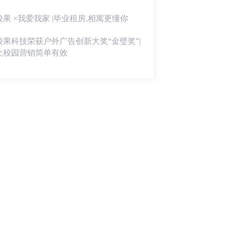
校果 ×我爱我家 |毕业租房,相寓更懂你
校果科技荣获户外广告创新大奖“金璧奖”|
让校园营销简单有效