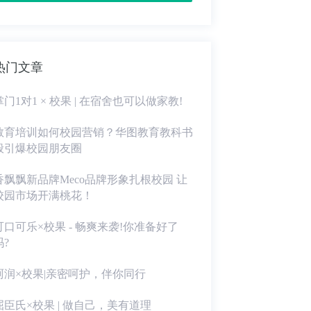
热门文章
掌门1对1 × 校果 | 在宿舍也可以做家教!
教育培训如何校园营销？华图教育教科书
般引爆校园朋友圈
香飘飘新品牌Meco品牌形象扎根校园 让
校园市场开满桃花！
可口可乐×校果 - 畅爽来袭!你准备好了
吗?
珂润×校果|亲密呵护，伴你同行
屈臣氏×校果 | 做自己，美有道理