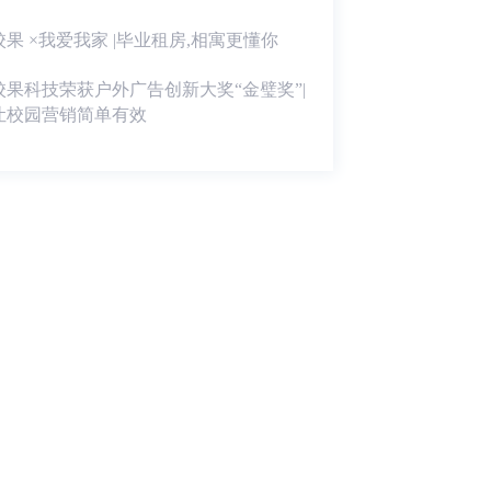
校果 ×我爱我家 |毕业租房,相寓更懂你
校果科技荣获户外广告创新大奖“金璧奖”|
让校园营销简单有效