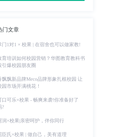
热门文章
掌门1对1 × 校果 | 在宿舍也可以做家教!
教育培训如何校园营销？华图教育教科书
般引爆校园朋友圈
香飘飘新品牌Meco品牌形象扎根校园 让
校园市场开满桃花！
可口可乐×校果 - 畅爽来袭!你准备好了
吗?
珂润×校果|亲密呵护，伴你同行
屈臣氏×校果 | 做自己，美有道理