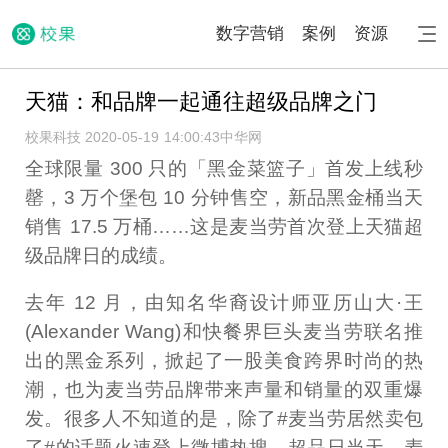
数字营销
案例
资源
天猫：和品牌一起通往超级品牌之门
校果科技 2020-05-19 14:00:43
中华网
全球限量 300 只的「黑金菜篮子」首发上线秒
罄，3 万个堡包 10 分钟售空，新品黑金桶当天
销售 17.5 万桶……这是麦当劳首次登上天猫超
级品牌日的成绩。
去年 12 月，由知名华裔设计师亚历山大·王
(Alexander Wang)和快餐界巨头麦当劳联名推
出的黑金系列，掀起了一股美食跨界时尚的热
潮，也为麦当劳品牌带来声量和销量的双重爆
发。很多人不知道的是，除了#麦当劳居然卖包
了#的话题火速登上微博热搜，超品日当天，麦