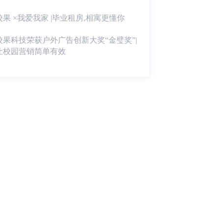
校果 ×我爱我家 |毕业租房,相寓更懂你
校果科技荣获户外广告创新大奖“金璧奖”|
让校园营销简单有效