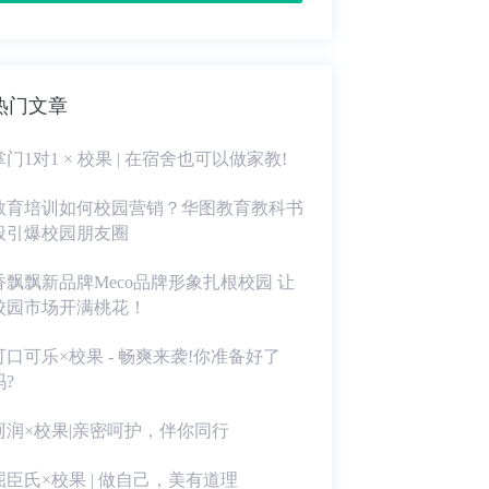
热门文章
掌门1对1 × 校果 | 在宿舍也可以做家教!
教育培训如何校园营销？华图教育教科书
般引爆校园朋友圈
香飘飘新品牌Meco品牌形象扎根校园 让
校园市场开满桃花！
可口可乐×校果 - 畅爽来袭!你准备好了
吗?
珂润×校果|亲密呵护，伴你同行
屈臣氏×校果 | 做自己，美有道理