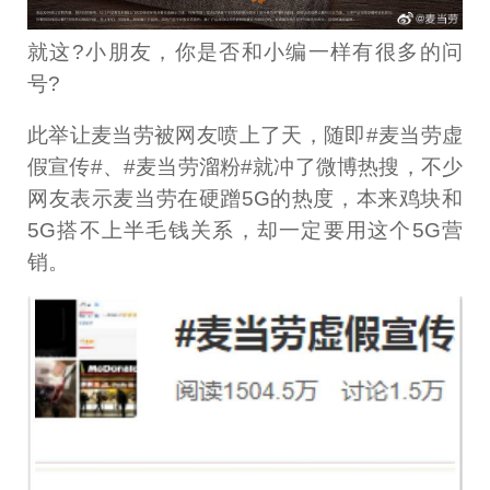
就这?小朋友，你是否和小编一样有很多的问
号?
此举让麦当劳被网友喷上了天，随即#麦当劳虚
假宣传#、#麦当劳溜粉#就冲了微博热搜，不少
网友表示麦当劳在硬蹭5G的热度，本来鸡块和
5G搭不上半毛钱关系，却一定要用这个5G营
销。