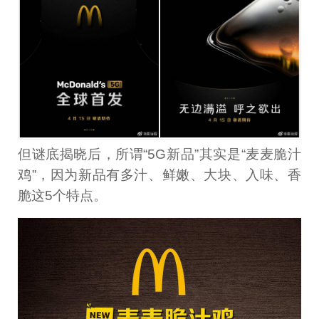
但谜底揭晓后，所谓“5G新品”其实是“麦麦脆汁
鸡”，因为新品有多汁、鲜嫩、大块、入味、香
脆这5个特点。