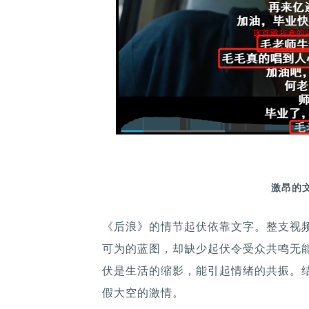
激昂的文
《后浪》的情节起伏依靠文字。整支视
可为的蓝图，却缺少起伏令受众共鸣无
伏是生活的缩影，能引起情绪的共振。结
假大空的激情。