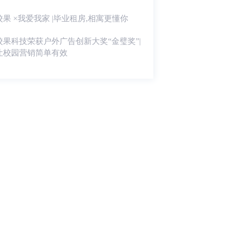
校果 ×我爱我家 |毕业租房,相寓更懂你
校果科技荣获户外广告创新大奖“金璧奖”|
让校园营销简单有效