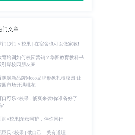
热门文章
掌门1对1 × 校果 | 在宿舍也可以做家教!
教育培训如何校园营销？华图教育教科书
般引爆校园朋友圈
香飘飘新品牌Meco品牌形象扎根校园 让
校园市场开满桃花！
可口可乐×校果 - 畅爽来袭!你准备好了
吗?
珂润×校果|亲密呵护，伴你同行
屈臣氏×校果 | 做自己，美有道理