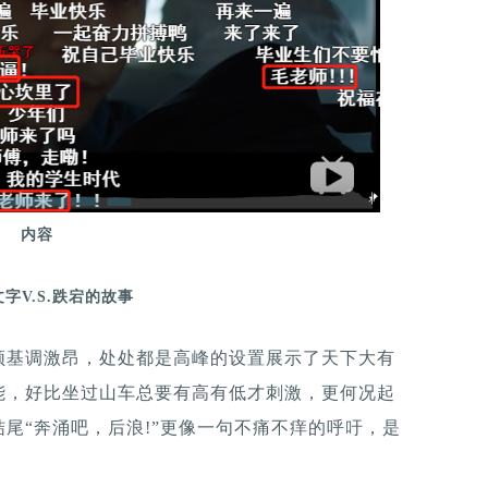
内容
字V.S.跌宕的故事
频基调激昂，处处都是高峰的设置展示了天下大有
能，好比坐过山车总要有高有低才刺激，更何况起
尾“奔涌吧，后浪!”更像一句不痛不痒的呼吁，是