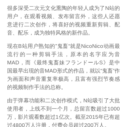
很多深受二次元文化熏陶的年轻人成为了N站的
用户，在观看视频、发布留言外，这些人还愿
意进行二次创作，将喜好的视频重新剪辑、配
音、配乐，成为独特风格的新作品。
现在B站用户熟知的”鬼畜“就是NicoNico动画最
流行的一种剪辑手法，原本的名字应为音
MAD，而《最终鬼畜妹フランドールS》是中
国最早出现的音MAD形式的作品，就以“鬼畜”作
为画面和声音重复率极高，且富有强烈节奏感
的视频制作手法的总称。
由于弹幕功能和二次创作模式，N站吸引了大批
使用者，上线不到一个月，总留言数超过1000
万，影片观看数超过1亿次。截至2015年已有超
过4800万人注册，付费会员超过200万人。