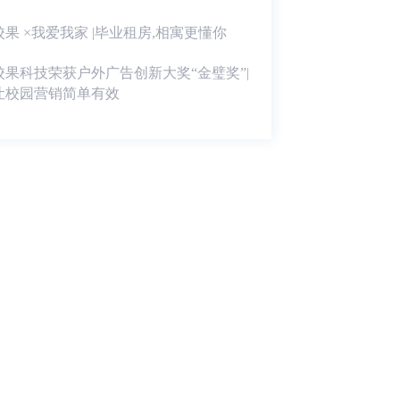
校果 ×我爱我家 |毕业租房,相寓更懂你
校果科技荣获户外广告创新大奖“金璧奖”|
让校园营销简单有效