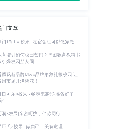
热门文章
掌门1对1 × 校果 | 在宿舍也可以做家教!
教育培训如何校园营销？华图教育教科书
般引爆校园朋友圈
香飘飘新品牌Meco品牌形象扎根校园 让
校园市场开满桃花！
可口可乐×校果 - 畅爽来袭!你准备好了
吗?
珂润×校果|亲密呵护，伴你同行
屈臣氏×校果 | 做自己，美有道理