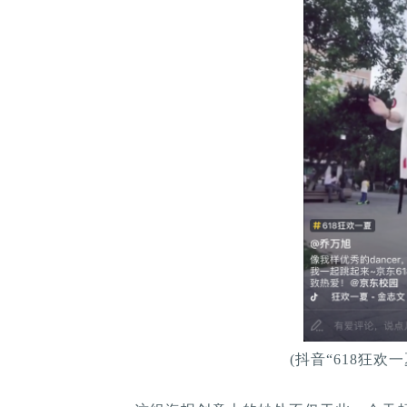
(抖音“618狂欢