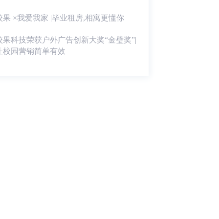
校果 ×我爱我家 |毕业租房,相寓更懂你
校果科技荣获户外广告创新大奖“金璧奖”|
让校园营销简单有效