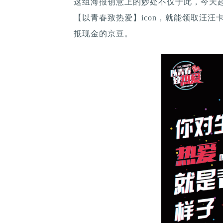
这组海报创意上的妙处不仅于此，今天起
【以青春致热爱】icon，就能领取汪汪
抵现金的京豆。