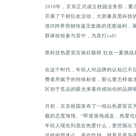
​2018年，京东正式成立校园业务部，
开展了千校狂欢活动，大胆兼具黑科技
借IP跨界营销传递无套路的优惠福利，
群体纷纷参与其中，为其打call!
黑科技热爱宣言疯狂吸睛 狂欢一夏挑战
在这个时代，年轻人对品牌的认知已不
费者所赋予的特殊标签，那么要怎样做
区别于竞品的眼光来看待感知你的品牌呢
月初，京东校园发布了一组以热爱宣言
载的态度海报。“即使落地成盒，热爱也
年轻人现在到底在热爱什么，更挖掘出
这样的群体么，喜欢吃鸡，就算是菜鸟