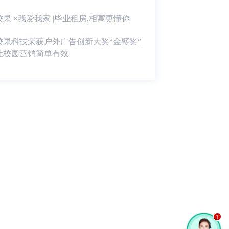
校果 ×我爱我家 |毕业租房,相寓更懂你
校果科技荣获户外广告创新大奖“金璧奖”|
让校园营销简单有效
1