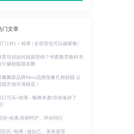
热门文章
掌门1对1 × 校果 | 在宿舍也可以做家教!
教育培训如何校园营销？华图教育教科书
般引爆校园朋友圈
香飘飘新品牌Meco品牌形象扎根校园 让
校园市场开满桃花！
可口可乐×校果 - 畅爽来袭!你准备好了
吗?
珂润×校果|亲密呵护，伴你同行
屈臣氏×校果 | 做自己，美有道理