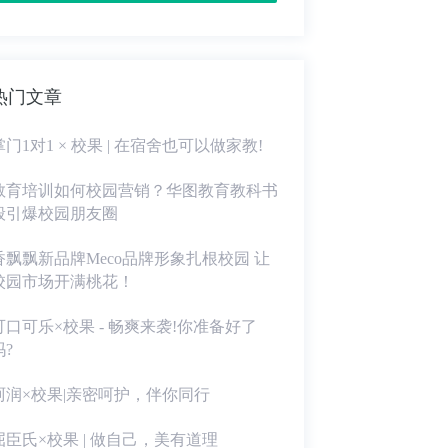
热门文章
掌门1对1 × 校果 | 在宿舍也可以做家教!
教育培训如何校园营销？华图教育教科书
般引爆校园朋友圈
香飘飘新品牌Meco品牌形象扎根校园 让
校园市场开满桃花！
可口可乐×校果 - 畅爽来袭!你准备好了
吗?
珂润×校果|亲密呵护，伴你同行
屈臣氏×校果 | 做自己，美有道理