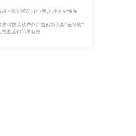
校果 ×我爱我家 |毕业租房,相寓更懂你
校果科技荣获户外广告创新大奖“金璧奖”|
让校园营销简单有效