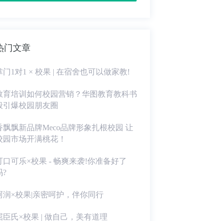
热门文章
掌门1对1 × 校果 | 在宿舍也可以做家教!
教育培训如何校园营销？华图教育教科书
般引爆校园朋友圈
香飘飘新品牌Meco品牌形象扎根校园 让
校园市场开满桃花！
可口可乐×校果 - 畅爽来袭!你准备好了
吗?
珂润×校果|亲密呵护，伴你同行
屈臣氏×校果 | 做自己，美有道理