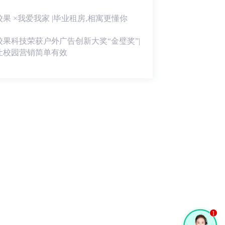
校果 ×我爱我家 |毕业租房,相寓更懂你
校果科技荣获户外广告创新大奖“金璧奖”|
让校园营销简单有效
1