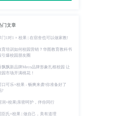
热门文章
掌门1对1 × 校果 | 在宿舍也可以做家教!
教育培训如何校园营销？华图教育教科书
般引爆校园朋友圈
香飘飘新品牌Meco品牌形象扎根校园 让
校园市场开满桃花！
可口可乐×校果 - 畅爽来袭!你准备好了
吗?
珂润×校果|亲密呵护，伴你同行
屈臣氏×校果 | 做自己，美有道理