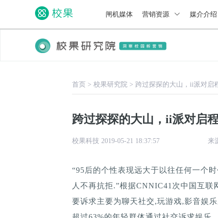
闸机媒体
营销资源
媒介介
首页
>
校果研究院
>
跨过探探的大山，ii派对启
跨过探探的大山，ii派对启
校果科技 2019-05-21 18:37:57
来
“95后的个性表现远大于以往任何一个
人不再抗拒.”根据CNNIC41次中国互
要诉求主要为聊天社交,玩游戏,影音娱乐
超过63%的年轻群体通过社交诉求娱乐