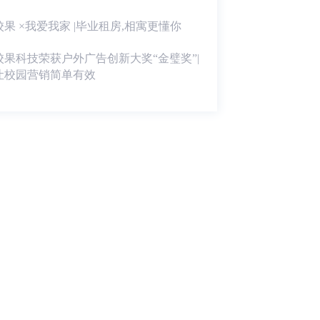
校果 ×我爱我家 |毕业租房,相寓更懂你
校果科技荣获户外广告创新大奖“金璧奖”|
让校园营销简单有效