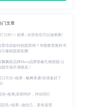
热门文章
掌门1对1 × 校果 | 在宿舍也可以做家教!
教育培训如何校园营销？华图教育教科书
般引爆校园朋友圈
香飘飘新品牌Meco品牌形象扎根校园 让
校园市场开满桃花！
可口可乐×校果 - 畅爽来袭!你准备好了
吗?
珂润×校果|亲密呵护，伴你同行
屈臣氏×校果 | 做自己，美有道理