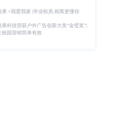
校果 ×我爱我家 |毕业租房,相寓更懂你
校果科技荣获户外广告创新大奖“金璧奖”|
让校园营销简单有效