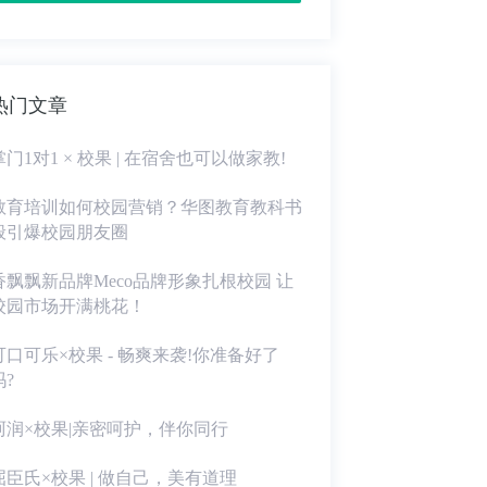
热门文章
掌门1对1 × 校果 | 在宿舍也可以做家教!
教育培训如何校园营销？华图教育教科书
般引爆校园朋友圈
香飘飘新品牌Meco品牌形象扎根校园 让
校园市场开满桃花！
可口可乐×校果 - 畅爽来袭!你准备好了
吗?
珂润×校果|亲密呵护，伴你同行
屈臣氏×校果 | 做自己，美有道理