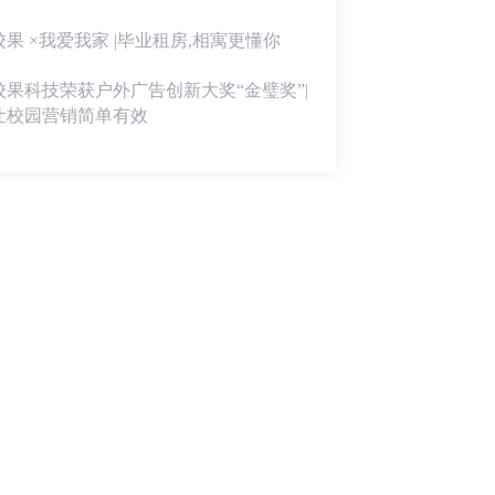
校果 ×我爱我家 |毕业租房,相寓更懂你
校果科技荣获户外广告创新大奖“金璧奖”|
让校园营销简单有效