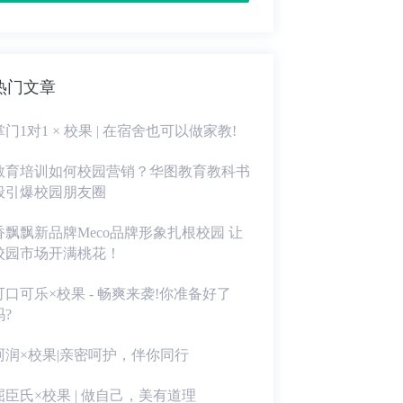
热门文章
掌门1对1 × 校果 | 在宿舍也可以做家教!
教育培训如何校园营销？华图教育教科书
般引爆校园朋友圈
香飘飘新品牌Meco品牌形象扎根校园 让
校园市场开满桃花！
可口可乐×校果 - 畅爽来袭!你准备好了
吗?
珂润×校果|亲密呵护，伴你同行
屈臣氏×校果 | 做自己，美有道理