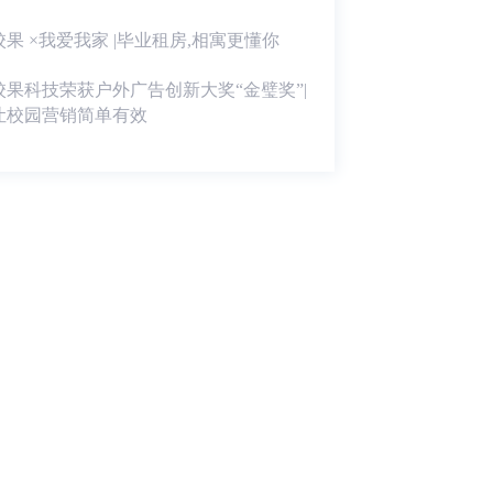
校果 ×我爱我家 |毕业租房,相寓更懂你
校果科技荣获户外广告创新大奖“金璧奖”|
让校园营销简单有效