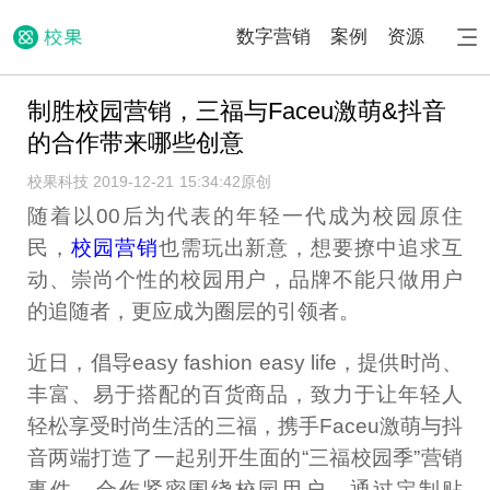
数字营销
案例
资源
制胜校园营销，三福与Faceu激萌&抖音
的合作带来哪些创意
校果科技 2019-12-21 15:34:42
原创
随着以00后为代表的年轻一代成为校园原住
民，
校园营销
也需玩出新意，想要撩中追求互
动、崇尚个性的校园用户，品牌不能只做用户
的追随者，更应成为圈层的引领者。
近日，倡导easy fashion easy life，提供时尚、
丰富、易于搭配的百货商品，致力于让年轻人
轻松享受时尚生活的三福，携手Faceu激萌与抖
音两端打造了一起别开生面的“三福校园季”营销
事件。合作紧密围绕校园用户，通过定制贴