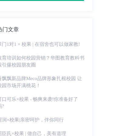
热门文章
掌门1对1 × 校果 | 在宿舍也可以做家教!
教育培训如何校园营销？华图教育教科书
般引爆校园朋友圈
香飘飘新品牌Meco品牌形象扎根校园 让
校园市场开满桃花！
可口可乐×校果 - 畅爽来袭!你准备好了
吗?
珂润×校果|亲密呵护，伴你同行
屈臣氏×校果 | 做自己，美有道理