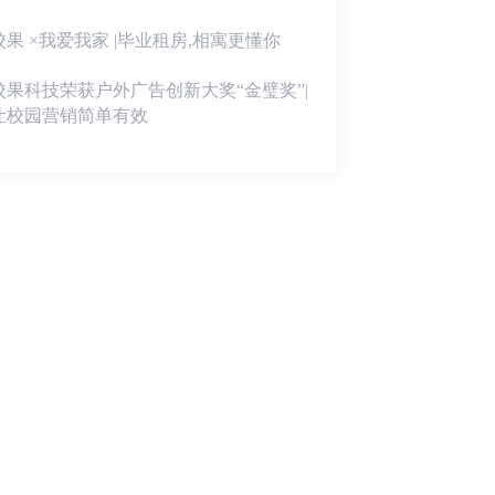
校果 ×我爱我家 |毕业租房,相寓更懂你
校果科技荣获户外广告创新大奖“金璧奖”|
让校园营销简单有效