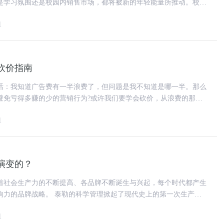
是学习氛围还是校园内销售市场，都将被新的年轻能量所推动。校园
世界，这针对着眼于发掘年轻
1
告砍价指南
话：我知道广告费有一半浪费了，但问题是我不知道是哪一半。那么
避免亏得多赚的少的营销行为?或许我们要学会砍价，从浪费的那一
出利润。 在中国的企业和投资圈里，盛
1
演变的？
着社会生产力的不断提高、各品牌不断诞生与兴起，每个时代都产生
科学管理掀起了现代史上的第一次生产力
生出了一个知识社会，而彼
1