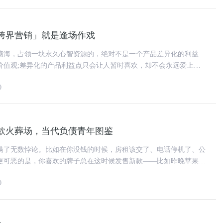
跨界营销」就是逢场作戏
脑海，占领一块永久心智资源的，绝对不是一个产品差异化的利益
价值观;差异化的产品利益点只会让人暂时喜欢，却不会永远爱上。
提起跨界营销，不得不说起品牌
0
款火葬场，当代负债青年图鉴
满了无数悖论。比如在你没钱的时候，房租该交了、电话停机了、公
更可恶的是，你喜欢的牌子总在这时候发售新款——比如昨晚苹果又
。当铺天盖地的广告袭来
0