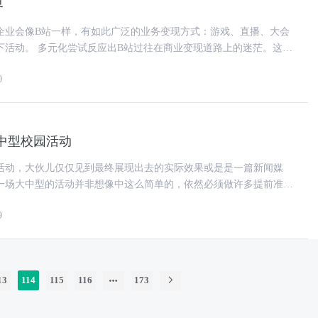
界
企业会像B站一样，有如此广泛的业务变现方式：游戏、直播、大会
业变现道路上的迷茫。这些
收入超过40亿元，总共
0
中型校园活动
活动，大伙儿仅仅见到最终展现出去的实际效果或是是一篇新闻媒
一场大中型的活动并非想像中这么简单的，依然必须做许多提前准备
工作中，校园活动也是这般。 第一步，明确活动
9
13
114
115
116
173