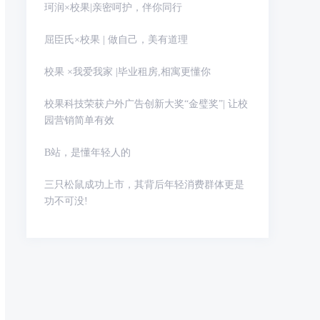
珂润×校果|亲密呵护，伴你同行
屈臣氏×校果 | 做自己，美有道理
校果 ×我爱我家 |毕业租房,相寓更懂你
校果科技荣获户外广告创新大奖“金璧奖”| 让校
园营销简单有效
B站，是懂年轻人的
三只松鼠成功上市，其背后年轻消费群体更是
功不可没!