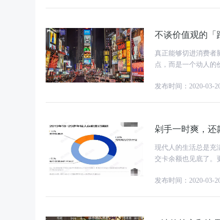
不谈价值观的「
真正能够切进消费者
点，而是一个动人的
——叶明桂 
发布时间：2020-03-2
剁手一时爽，还
现代人的生活总是充
交卡余额也见底了。
发新iPad Pro了
发布时间：2020-03-2