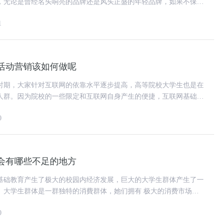
，无论是曾经名头响亮的品牌还是风头正盛的年轻品牌，如果不保持
营销方式不跟上新消费的
1
活动营销该如何做呢
时期，大家针对互联网的依靠水平逐步提高，高等院校大学生也是在
人群。因为院校的一些限定和互联网自身产生的便捷，互联网基础包
行、休闲娱乐等各个领域，考
0
会有哪些不足的地方
基础教育产生了极大的校园内经济发展，巨大的大学生群体产生了一
。大学生群体是一群独特的消費群体，她们拥有 极大的消费市场，
单独的经济发展能力;她们拥
0