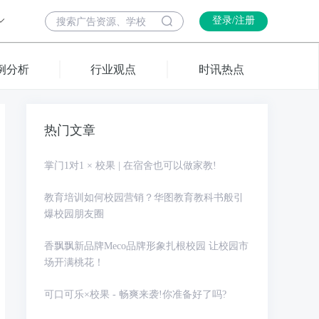
登录/注册
例分析
行业观点
时讯热点
热门文章
掌门1对1 × 校果 | 在宿舍也可以做家教!
教育培训如何校园营销？华图教育教科书般引
爆校园朋友圈
香飘飘新品牌Meco品牌形象扎根校园 让校园市
场开满桃花！
可口可乐×校果 - 畅爽来袭!你准备好了吗?