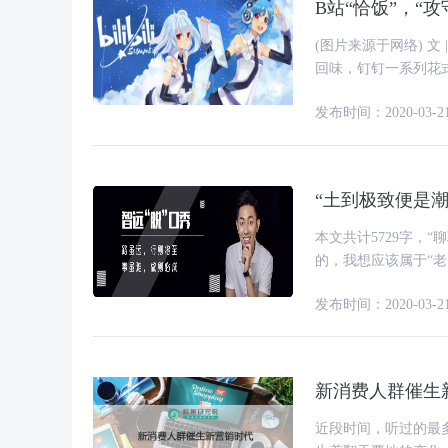
B站“恰饭”，“攻
(图片来源于网络) 文 | 易不二 来源 | 螳螂财经(ID:TanglangFin) “2019最美的夜”晚会还在
回味，钉钉一系列花式
发布时间：2020-03-2
“土到极致便是潮
本文共计5729字，“聊聊差异化”。 2020年初在品
的，我想应该属于“老乡鸡”了。 一场”老乡鸡“的品牌战略
头部KOL朋友圈中疯
发布时间：2020-03-2
新消费人群催生
近段时间，听过的最多