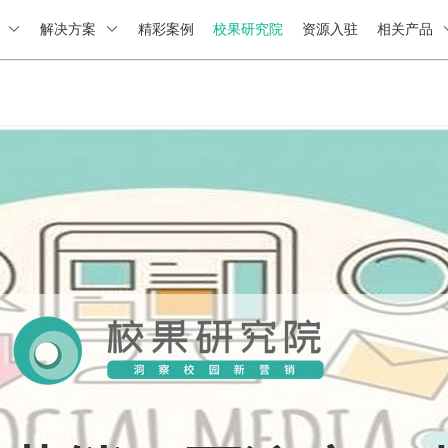
绍
解决方案
精彩案例
校果研究院
资源入驻
相关产品