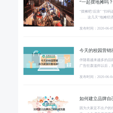
“一起摆地摊吗？
“摆摊吧!后浪” “扫码进入地摊资源对接群” “错过了淘宝，错过了微商，不能再错过地摊”
…… 这几天“地摊经济”刷屏，起因是5月28日两会闭幕，总理在回答记者有关就业问题时
表示：“我们西部有
发布时间：2020-06-0
今天的校园营销
伴随着越来越多的品
广告狂轰滥炸以后，
况我觉得每一个人都
发布时间：2020-06-0
如何建立品牌自
因为大家足不出户的