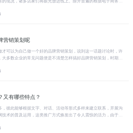
有的现况，诸多店家们将眼光放进线上。除开普遍的根据电子商务平
东西以外，怎样开展线上推广
4
牌营销策划呢
做才可以为自己做一个好的品牌营销策划，说到这一话题讨论时，许
，大多数企业的常见问题便是不清楚怎样搞好品牌营销策划，时期在
法也跟之前不一样了。大家已
4
？又有哪些特点？
多，彼此能够根据文字、对话、活动等形式多样来建立联系，开展沟
网技术的普及运用，这类推广方式焕发出了令人震惊的活力，由于互
模散播可以使各种各样方式的
4