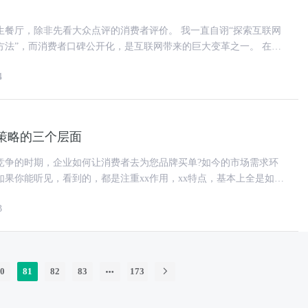
除非先看大众点评的消费者评价。 我一直自诩“探索互联网
法”，而消费者口碑公开化，是互联网带来的巨大变革之一。 在互
相信的东西并不多，
4
策略的三个层面
竞争的时期，企业如何让消费者去为您品牌买单?如今的市场需求环
如果你能听见，看到的，都是注重xx作用，xx特点，基本上全是如出
量好，那就需要差异化营
3
0
81
82
83
173