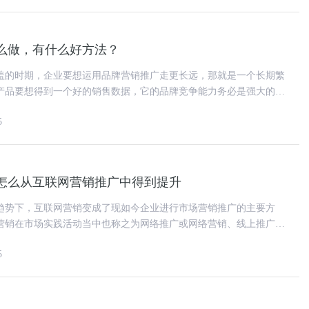
么做，有什么好方法？
盖的时期，企业要想运用品牌营销推广走更长远，那就是一个长期繁
产品要想得到一个好的销售数据，它的品牌竞争能力务必是强大的，
一直维持令人惊讶销售量的主
5
怎么从互联网营销推广中得到提升
趋势下，互联网营销变成了现如今企业进行市场营销推广的主要方
营销在市场实践活动当中也称之为网络推广或网络营销、线上推广
但所指是同一件事。互联网营销或
5