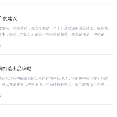
广的建议
猛发展，网络营销，在当今便是一个十分受欢迎的话题讨论。要是我
作中，那么，大部分人都是与网络营销相关。而营销便是一种营销手
小企业都不可或缺网络营销。
4
样打造出品牌呢
牌运营过程中由策划团队所想起的创新理念，它的关键环节在于品牌
、可以在消费者心中留下印记的品牌核心理念，如同农夫山泉刚进到
由于这几句创意文案而大大
4