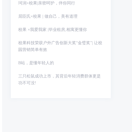
珂润×校果|亲密呵护，伴你同行
屈臣氏×校果 | 做自己，美有道理
校果 ×我爱我家 |毕业租房,相寓更懂你
校果科技荣获户外广告创新大奖“金璧奖”| 让校
园营销简单有效
B站，是懂年轻人的
三只松鼠成功上市，其背后年轻消费群体更是
功不可没!