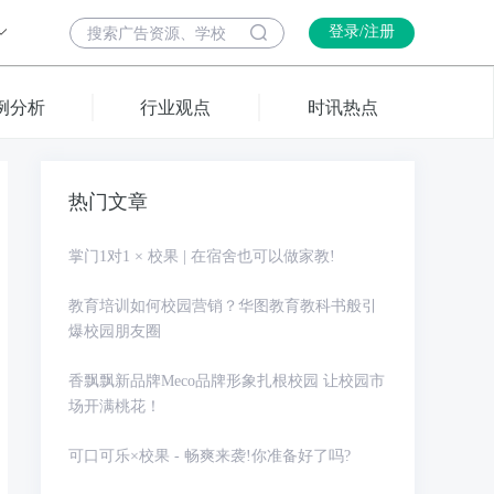
登录/注册
例分析
行业观点
时讯热点
热门文章
掌门1对1 × 校果 | 在宿舍也可以做家教!
教育培训如何校园营销？华图教育教科书般引
爆校园朋友圈
香飘飘新品牌Meco品牌形象扎根校园 让校园市
场开满桃花！
可口可乐×校果 - 畅爽来袭!你准备好了吗?