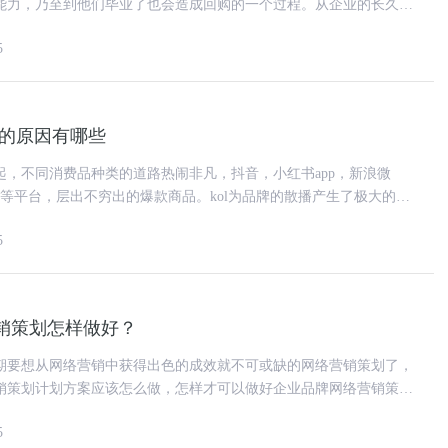
能力，乃至到他们毕业了也会造成回购的一个过程。从企业的长久发
想不断在市场中维持竞争优势
5
做的原因有哪些
起，不同消费品种类的道路热闹非凡，抖音，小红书app，新浪微
等平台，层出不穷出的爆款商品。kol为品牌的散播产生了极大的流
。也使得许多品牌可以在
5
销策划怎样做好？
期要想从网络营销中获得出色的成效就不可或缺的网络营销策划了，
销策划计划方案应该怎么做，怎样才可以做好企业品牌网络营销策划
 一、品牌定位 品牌定位在品牌网络营
5