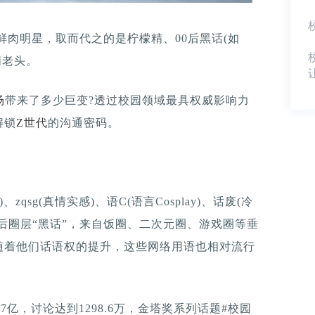
鲜肉明星，取而代之的是柠檬精、00后黑话(如
精老头。
场
带来了多少巨变?透过校园领域最具权威影响力
解锁
Z世代
的沟通密码。
qsg(真情实感)、语C(语言Cosplay)、话废(冷
0后圈层“黑话”，来自饭圈、二次元圈、游戏圈等垂
随着他们话语权的提升，这些网络用语也相对流行
17亿，讨论达到1298.6万，金塔奖系列话题#校园