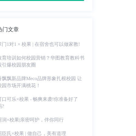
热门文章
掌门1对1 × 校果 | 在宿舍也可以做家教!
教育培训如何校园营销？华图教育教科书
般引爆校园朋友圈
香飘飘新品牌Meco品牌形象扎根校园 让
校园市场开满桃花！
可口可乐×校果 - 畅爽来袭!你准备好了
吗?
珂润×校果|亲密呵护，伴你同行
屈臣氏×校果 | 做自己，美有道理