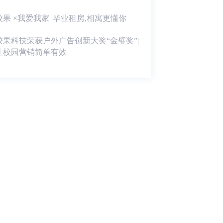
校果 ×我爱我家 |毕业租房,相寓更懂你
校果科技荣获户外广告创新大奖“金璧奖”|
让校园营销简单有效