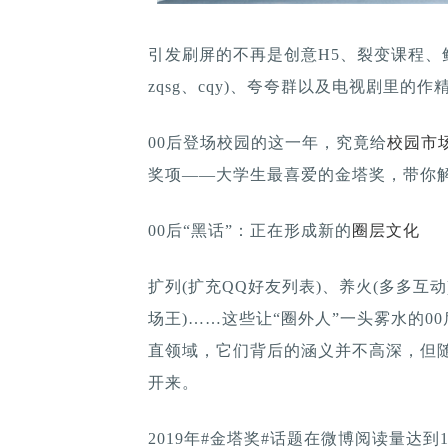
引发刷屏的不再是创意H5、裂变课程、
zqsg、cqy)、夸夸群以及电视剧里的作
00后登场校园的这一年，究竟给
校园市
奖项——大学生最喜爱的金塔奖，带你
00后“黑话”：正在形成新的
圈层文化
扩列(扩充QQ好友列表)、养火(多多互动)、z
场王)……这些让“圈外人”一头雾水的0
直领域，它们背后的涵义并不高深，但
开来。
2019年#金塔奖#话题在微博阅读量达到