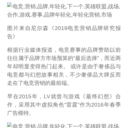
图片来自尼尔森《2019电竞营销品牌研究报
告》
根据行业媒体报道，电竞赛事的品牌赞助以前
往往属于品牌方市场预算的“最后选择”，而近两
年却明显变得热门起来。 或许是由于奢侈品与
电竞都与幻想故事相关，不少奢侈品大牌反而
走在了电竞营销的最前端。
早在2015年，LV就曾与游戏《最终幻想》合
作，采用其中虚拟角色“雷霆”作为2016年春季
广告模特。