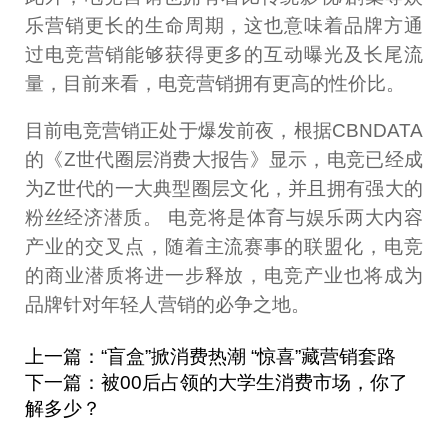
乐营销更长的生命周期，这也意味着品牌方通
过电竞营销能够获得更多的互动曝光及长尾流
量，目前来看，电竞营销拥有更高的性价比。
目前电竞营销正处于爆发前夜，根据CBNDATA
的《Z世代圈层消费大报告》显示，电竞已经成
为Z世代的一大典型圈层文化，并且拥有强大的
粉丝经济潜质。 电竞将是体育与娱乐两大内容
产业的交叉点，随着主流赛事的联盟化，电竞
的商业潜质将进一步释放，电竞产业也将成为
品牌针对年轻人营销的必争之地。
上一篇：“盲盒”掀消费热潮 “惊喜”藏营销套路
下一篇：被00后占领的大学生消费市场，你了
解多少？