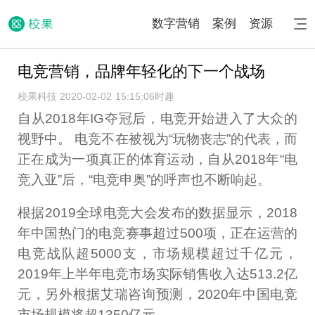
数字营销
案例
资源
电竞营销，品牌年轻化的下一个战场
校果科技 2020-02-02 15:15:06
时趣
自从2018年IG夺冠后，电竞开始进入了大众的
视野中。 电竞不在被视为“玩物丧志”的代表，而
正在成为一项真正的体育运动，自从2018年“电
竞入亚”后，“电竞申奥”的呼声也不断响起。
根据2019全球电竞大会发布的数据显示，2018
年中国热门的电竞赛事超过500项，正在运营的
电竞战队超5000支，市场规模超过千亿元，
2019年上半年电竞市场实际销售收入达513.2亿
元，另外根据艾瑞咨询预测，2020年中国电竞
市场规模将超1350亿元。