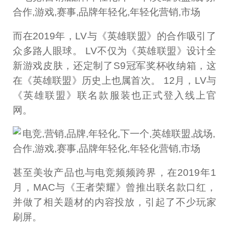
而在2019年，LV与《英雄联盟》的合作吸引了
众多路人眼球。 LV不仅为《英雄联盟》设计全
新游戏皮肤，还定制了S9冠军奖杯收纳箱，这
在《英雄联盟》历史上也属首次。 12月，LV与
《英雄联盟》联名款服装也正式登入线上官
网。
甚至美妆产品也与电竞频频跨界，在2019年1
月，MAC与《王者荣耀》曾推出联名款口红，
并做了相关题材的内容投放，引起了不少玩家
刷屏。