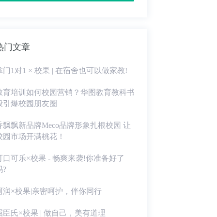
热门文章
掌门1对1 × 校果 | 在宿舍也可以做家教!
教育培训如何校园营销？华图教育教科书
般引爆校园朋友圈
香飘飘新品牌Meco品牌形象扎根校园 让
校园市场开满桃花！
可口可乐×校果 - 畅爽来袭!你准备好了
吗?
珂润×校果|亲密呵护，伴你同行
屈臣氏×校果 | 做自己，美有道理