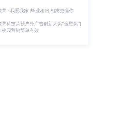
校果 ×我爱我家 |毕业租房,相寓更懂你
校果科技荣获户外广告创新大奖“金璧奖”|
让校园营销简单有效