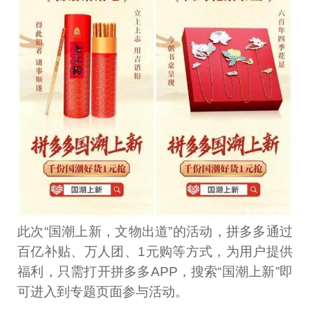
此次“国潮上新，文物出道”的活动，拼多多通过
百亿补贴、万人团、1元购等方式，为用户提供
福利，只需打开拼多多APP，搜索“国潮上新”即
可进入到专题页面参与活动。