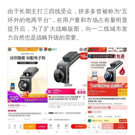
由于长期主打三四线受众，拼多多曾被称为“五
环外的电商平台”，在用户量和市场占有量明显
提升后，为了扩大战略版图，向一二线城市发
力自然也是战略升级的需要。