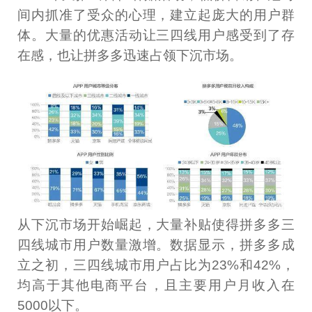
间内抓准了受众的心理，建立起庞大的用户群
体。大量的优惠活动让三四线用户感受到了存
在感，也让拼多多迅速占领下沉市场。
从下沉市场开始崛起，大量补贴使得拼多多三
四线城市用户数量激增。数据显示，拼多多成
立之初，三四线城市用户占比为23%和42%，
均高于其他电商平台，且主要用户月收入在
5000以下。