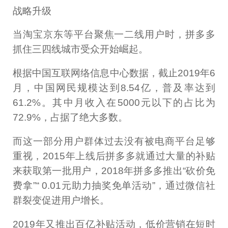
战略升级
当淘宝京东等平台聚焦一二线用户时，拼多多
抓住三四线城市受众开始崛起。
根据中国互联网络信息中心数据，截止2019年6
月，中国网民规模达到8.54亿，普及率达到
61.2%。其中月收入在5000元以下的占比为
72.9%，占据了绝大多数。
而这一部分用户群体过去没有被电商平台足够
重视，2015年上线后拼多多就通过大量的补贴
来获取第一批用户，2018年拼多多推出“砍价免
费拿”“ 0.01元助力抽奖免单活动”，通过微信社
群裂变促进用户增长。
2019年又推出百亿补贴活动，低价营销在短时