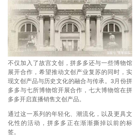
不仅加入了故宫文创，拼多多还与一些博物馆
展开合作，希望推动文创产业复苏的同时，实
现文创产品与历史文化的融合与传承。3月份拼
多多与七所博物馆开展合作，七大博物馆在拼
多多开启直播销售文创产品。
通过这一系列的年轻化、潮流化，以及更具文
化性的活动，拼多多正在渐渐撕掉以前的标
签。