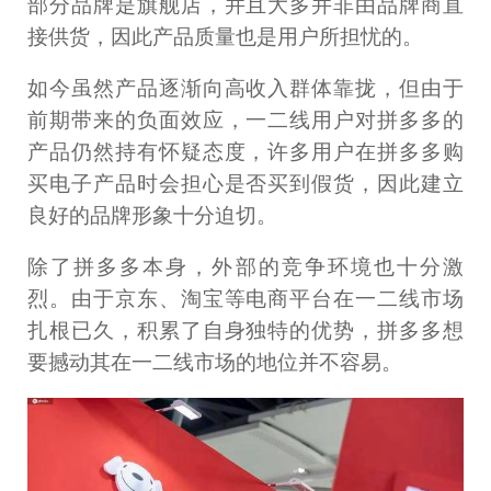
部分品牌是旗舰店，并且大多并非由品牌商直
接供货，因此产品质量也是用户所担忧的。
如今虽然产品逐渐向高收入群体靠拢，但由于
前期带来的负面效应，一二线用户对拼多多的
产品仍然持有怀疑态度，许多用户在拼多多购
买电子产品时会担心是否买到假货，因此建立
良好的品牌形象十分迫切。
除了拼多多本身，外部的竞争环境也十分激
烈。由于京东、淘宝等电商平台在一二线市场
扎根已久，积累了自身独特的优势，拼多多想
要撼动其在一二线市场的地位并不容易。