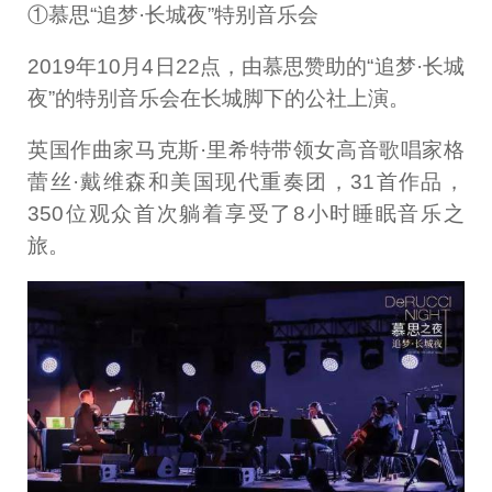
①慕思“追梦·长城夜”特别音乐会
2019年10月4日22点，由慕思赞助的“追梦·长城
夜”的特别音乐会在长城脚下的公社上演。
英国作曲家马克斯·里希特带领女高音歌唱家格
蕾丝·戴维森和美国现代重奏团，31首作品，
350位观众首次躺着享受了8小时睡眠音乐之
旅。