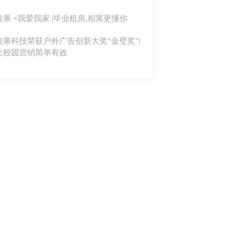
校果 ×我爱我家 |毕业租房,相寓更懂你
校果科技荣获户外广告创新大奖“金璧奖”|
让校园营销简单有效