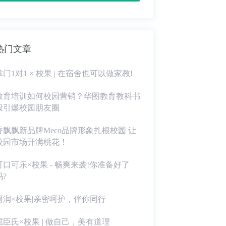
热门文章
掌门1对1 × 校果 | 在宿舍也可以做家教!
教育培训如何校园营销？华图教育教科书
般引爆校园朋友圈
香飘飘新品牌Meco品牌形象扎根校园 让
校园市场开满桃花！
可口可乐×校果 - 畅爽来袭!你准备好了
吗?
珂润×校果|亲密呵护，伴你同行
屈臣氏×校果 | 做自己，美有道理