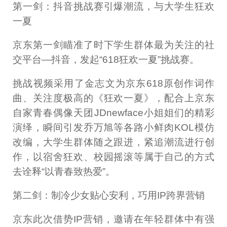
第一剑：抖音挑战赛引爆潮流，与大学生狂欢
一夏
京东第一剑瞄准了时下学生群体最为关注的社
交平台—抖音，发起“618狂欢一夏”挑战赛。
挑战视频采用了金志文为京东618原创作词作
曲、关注度极高的《狂欢一夏》，配合上京东
自家青春偶像天团JDnewface小姐姐们的精彩
演绎，瞬间引发乔万旭等各路小鲜肉KOL模仿
改编，大学生群体随之跟进，紧追潮流进行创
作，以宿舍狂欢、校园摇滚等属于自己的方式
去诠释“以青春致热爱”。
第二剑：制冷少女贴心安利，巧用IP跨界营销
京东此次借势IP营销，邀请在年轻群体中有强